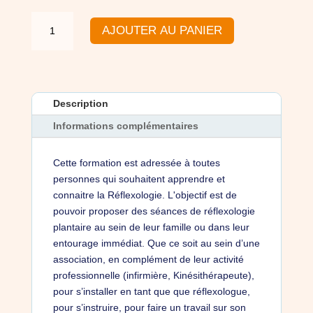
quantité
AJOUTER AU PANIER
de
Formation
complète
en
réflexologie
Description
plantaire
Informations complémentaires
Zu
Dan
Cette formation est adressée à toutes
Agréée
personnes qui souhaitent apprendre et
FFMBE
connaitre la Réflexologie. L'objectif est de
pouvoir proposer des séances de réflexologie
plantaire au sein de leur famille ou dans leur
entourage immédiat. Que ce soit au sein d’une
association, en complément de leur activité
professionnelle (infirmière, Kinésithérapeute),
pour s’installer en tant que que réflexologue,
pour s’instruire, pour faire un travail sur son