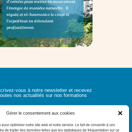
d’entrées pour mettre en mouvement
l’énergie de manière naturelle.
Il
régule et ré-harmonise
le corps et
l’esprit tout en détendant
profondément.
scrivez-vous à notre newsletter et
recevez
toutes nos actualités sur nos formations
S'INSCRIRE À LA NEWSLETTER
Gérer le consentement aux cookies
 pour optimiser notre site web et notre service. Le fait de consentir à ces
Lien vers le partenaire commercial :
a de traiter des données telles que les statistiques de fréquentation sur ce