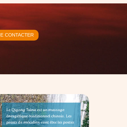
E CONTACTER
Le Qigong Tuina est un massage
énergétique traditionnel
chinois
. Les
points de méridien vont être les portes