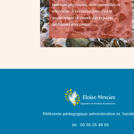
tensions physiques, émotionnelles et
mentales. Il recentre dans l'ici et
maintenant et ouvre des espaces
intérieurs méconnus.
Référente pédagogique administrative et handi
tél : 06 66 26 48 84