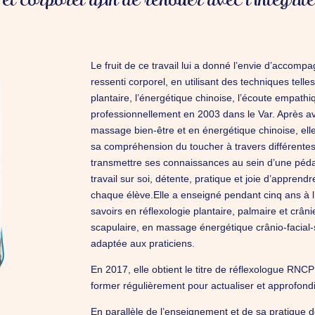
Le fruit de ce travail lui a donné l’envie d’accompa
ressenti corporel, en utilisant des techniques tell
plantaire, l’énergétique chinoise, l’écoute empathiq
professionnellement en 2003 dans le Var.
Après av
massage bien-être et en énergétique chinoise, ell
sa compréhension du toucher à travers différent
transmettre ses connaissances au sein d’une péda
travail sur soi, détente, pratique et joie d’apprend
chaque élève.Elle a enseigné pendant cinq ans à l’
savoirs en réflexologie plantaire, palmaire et crân
scapulaire, en massage énergétique crânio-facial-
adaptée aux praticiens.
En 2017, elle obtient le titre de réflexologue RNCP 
former régulièrement pour actualiser et approfond
En parallèle de l’enseignement et de sa pratique d