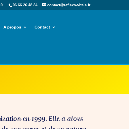
 0
06 66 26 48 84
contact@reflexo-vitale.fr
A propos
Contact
iration en 1999. Elle a alors
é de son corps et de sa nature.