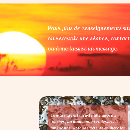
Pour plus de renseignements sur
ou recevoir une séance, contac
ou à me laisser un message.
Le massage est un art millénaire du
toucher, du mouvement et des sens. Il
amène une profonde détente et libére les