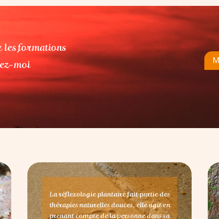
 les formations
M
tez-moi
La réflexologie plantaire fait partie des
thérapies naturelles douces, elle agit en
prenant compte de la personne dans sa