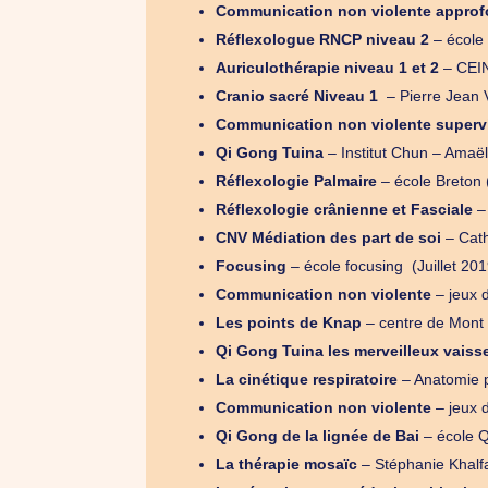
Communication non violente appro
Réflexologue RNCP niveau 2
– école 
Auriculothérapie
niveau 1 et 2
– CEI
Cranio sacré Niveau 1
– Pierre Jean 
Communication non violente superv
Qi Gong Tuina
– Institut Chun – Amaë
Réflexologie Palmaire
– école Breton 
Réflexologie crânienne et Fasciale
– 
CNV Médiation des part de soi
– Cat
Focusing
– école focusing (Juillet 201
Communication non violente
– jeux d
Les points de Knap
– centre de Mont 
Qi Gong Tuina les merveilleux vaiss
La cinétique respiratoire
– Anatomie p
Communication non violente
– jeux d
Qi Gong de la lignée de Bai
– école Q
La thérapie mosaïc
– Stéphanie Khalf