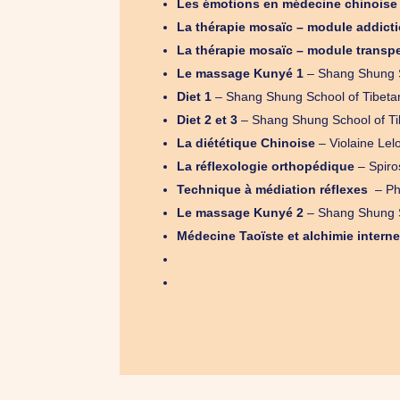
Les émotions en médecine chinoise
La thérapie mosaïc – module addict
La thérapie mosaïc – module transp
Le massage Kunyé 1
– Shang Shung S
Diet 1
– Shang Shung School of Tibeta
Diet 2 et 3
– Shang Shung School of Tib
La diététique Chinoise
– Violaine Lel
La réflexologie orthopédique
– Spiro
Technique à médiation réflexes
– Phi
Le massage Kunyé 2
– Shang Shung S
Médecine Taoïste
et alchimie intern