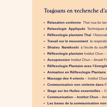
Toujours en recherche d’a
Relaxation coréenne
Thaï nua bo lan
Relaxologie Appliquée
Techniques de
Réflexologie plantaire Thaï
l’Associat
Travail sur le mouvement
la respirat
Shiatsu Namikoshi
à l’école du souff
Réflexologie plantaire
Institut Chun 
Accupression
Institut Chun – Amaël 
Réflexologie Plantaire
avec l’énergé
Animation en Réflexologie Plantaire 
Massage des 4 orients
– Institut Chu
Communication non violente dans 
Stage sur les Huiles essenteilles
– C
Communication – Institut Chun
– Ama
Les bases de la communication non 