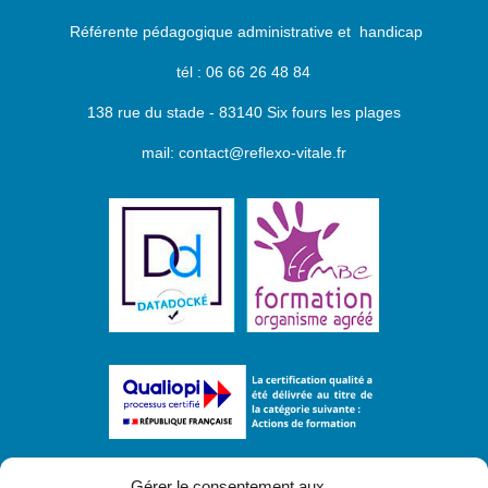
Référente pédagogique administrative et handicap
tél : 06 66 26 48 84
138 rue du stade - 83140 Six fours les plages
mail: contact@reflexo-vitale.fr
Inscrivez-vous à notre newsletter et
recevez
Gérer le consentement aux