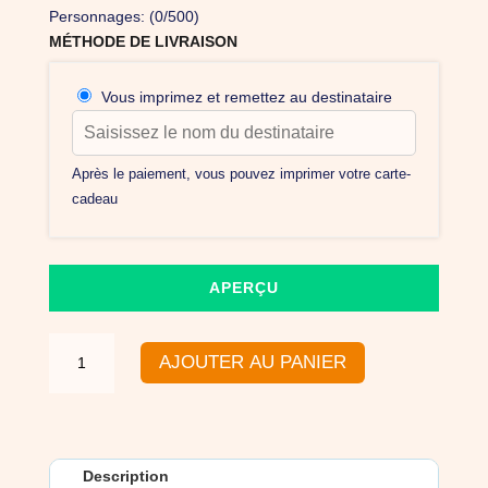
Personnages: (
0
/500)
MÉTHODE DE LIVRAISON
Vous imprimez et remettez au destinataire
Après le paiement, vous pouvez imprimer votre carte-
cadeau
APERÇU
quantité
AJOUTER AU PANIER
de
Offrez
un
massage
bien-
Description