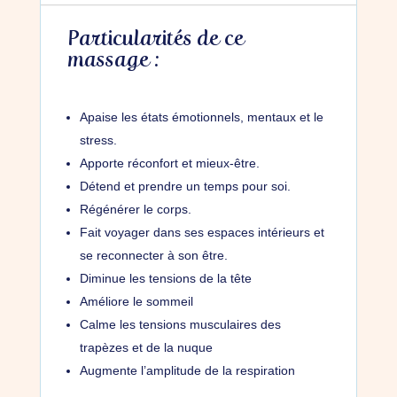
être
et
Particularités de ce
énergétique
massage :
crânio-
facial-
scapulaire
Apaise les états émotionnels, mentaux et le
+
stress.
1
Apporte réconfort et mieux-être.
autre
Détend et prendre un temps pour soi.
technique
-
Régénérer le corps.
1h30
Fait voyager dans ses espaces intérieurs et
se reconnecter à son être.
Diminue les tensions de la tête
Améliore le sommeil
Calme les tensions musculaires des
trapèzes et de la nuque
Augmente l’amplitude de la respiration