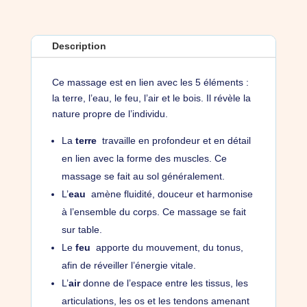
un
Massage
des
Description
4
orients
Ce massage est en lien avec les 5 éléments :
la terre, l’eau, le feu, l’air et le bois. Il révèle la
nature propre de l’individu.
La
terre
travaille en profondeur et en détail
en lien avec la forme des muscles. Ce
massage se fait au sol généralement.
L’
eau
amène fluidité, douceur et harmonise
à l’ensemble du corps. Ce massage se fait
sur table.
Le
feu
apporte du mouvement, du tonus,
afin de réveiller l’énergie vitale.
L’
air
donne de l’espace entre les tissus, les
articulations, les os et les tendons amenant