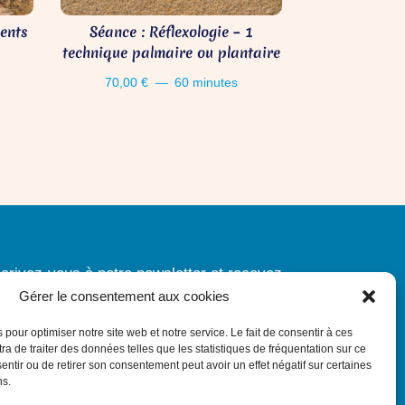
ents
Séance : Réflexologie – 1
technique palmaire ou plantaire
70,00
€
60 minutes
scrivez-vous à notre newsletter et
recevez
toutes nos actualités sur nos formations
Gérer le consentement aux cookies
 pour optimiser notre site web et notre service. Le fait de consentir à ces
S'INSCRIRE À LA NEWSLETTER
a de traiter des données telles que les statistiques de fréquentation sur ce
sentir ou de retirer son consentement peut avoir un effet négatif sur certaines
ns.
Lien vers le partenaire commercial :