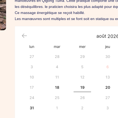
manoeuvres en Qigong Tuina. Cette pratique comporte une ce
les déséquilibres. le praticien choisira les plus adapté pour équ
Ce massage énergétique se reçoit habillé.
Les manœuvres sont multiples et se font soit en statique ou
août
202
lun
mar
mer
jeu
27
28
29
30
3
4
5
6
10
11
12
13
17
18
19
20
24
25
26
27
31
1
2
3