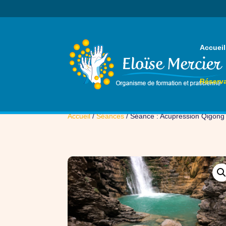
Accueil
Réserva
Accueil
/
Séances
/ Séance : Acupression Qigong