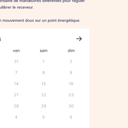
ntaine de manœuvres différentes pour réguler
ilibrer le receveur.
 en mouvement doux sur un point énergétique.
6
ven
sam
dim
31
1
2
7
8
9
14
15
16
21
22
23
28
29
30
4
5
6