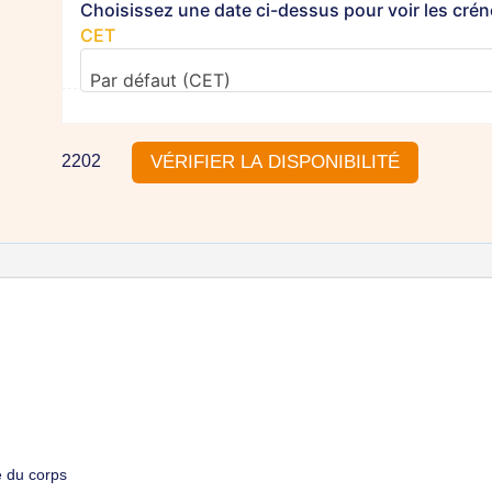
Choisissez une date ci-dessus pour voir les crén
CET
Par défaut (CET)
VÉRIFIER LA DISPONIBILITÉ
2202
quantité
de
Séance
:
Acupression
Qigong
Tuina
e du corps