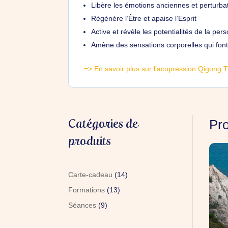
Libère les émotions anciennes et perturba
Régénère l’Être et apaise l’Esprit
Active et révèle les potentialités de la per
Amène des sensations corporelles qui fon
=> En savoir plus sur l'acupression Qigong 
Catégories de
Pro
produits
14
Carte-cadeau
14
produits
13
Formations
13
produits
9
Séances
9
produits