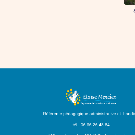
Référente pédagogique administrative et handi
tél : 06 66 26 48 84