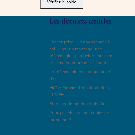
Les derniers articles
Lâcher-prise — s’abandonner à
soi — par un massage, une
réflexologie, un toucher conscient
et pleinement présent à l’autre
La réflexologie et les douleurs du
dos
Eloïse Mercier, Présidente de la
FFMBE
Stop aux demandes ambigües
Pourquoi choisir mon centre de
formation ?